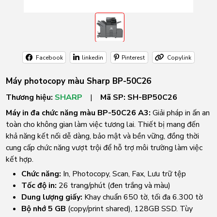
Facebook
linkedin
Pinterest
Copylink
Máy photocopy màu Sharp BP-50C26
Thương hiệu:
SHARP
|
Mã SP:
SH-BP50C26
Máy in đa chức năng màu BP-50C26 A3:
Giải pháp in ấn an
toàn cho không gian làm việc tương lai. Thiết bị mang đến
khả năng kết nối dễ dàng, bảo mật và bền vững, đồng thời
cung cấp chức năng vượt trội để hỗ trợ môi trường làm việc
kết hợp.
Chức năng:
In, Photocopy, Scan, Fax, Lưu trữ tệp
Tốc độ in:
26 trang/phút (đen trắng và màu)
Dung lượng giấy:
Khay chuẩn 650 tờ, tối đa 6.300 tờ
Bộ nhớ 5 GB
(copy/print shared), 128GB SSD. Tùy