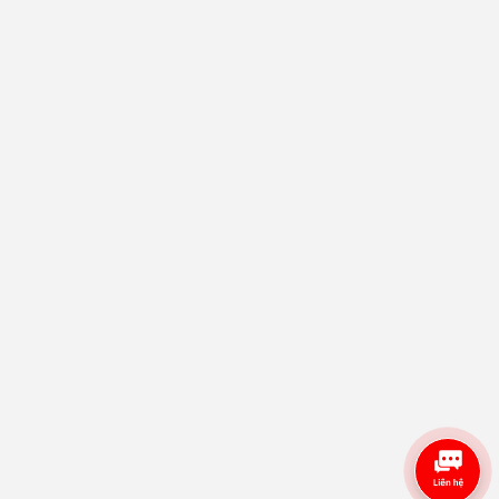
Thứ 7: 8AM - 12PM
Hỗ Trợ Khách Hàng
0943 888 223
sieunhanh@sieunhanh.online
Tư Vấn Mua Hàng
0943 888 223
sieunhanh@sieunhanh.online
Hỗ Trợ Kỹ Thuật
0919 993 780
kythuat.sieunhanh@gmail.com
Thông Tin
Chính Sách Bán Hàng
Copyright © 2024 Sieuthimayphotocopy.vn. All rights reserved.