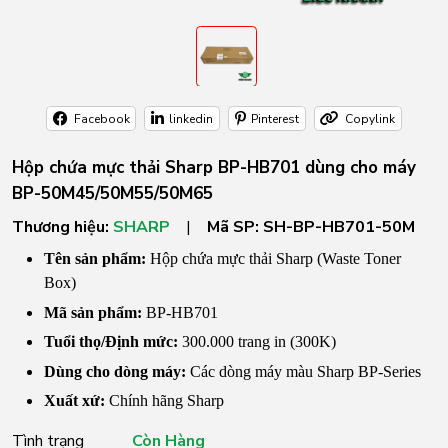
Facebook
linkedin
Pinterest
Copylink
Hộp chứa mực thải Sharp BP-HB701 dùng cho máy
BP-50M45/50M55/50M65
Thương hiệu:
SHARP
|
Mã SP:
SH-BP-HB701-50M
Tên sản phẩm:
Hộp chứa mực thải Sharp (Waste Toner
Box)
Mã sản phẩm:
BP-HB701
Tuổi thọ/Định mức:
300.000 trang in (300K)
Dùng cho dòng máy:
Các dòng máy màu Sharp BP-Series
Xuất xứ:
Chính hãng Sharp
Tình trạng
Còn Hàng