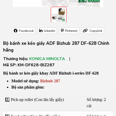
Facebook
linkedin
Pinterest
Copylink
Bộ bánh xe kéo giấy ADF Bizhub 287 DF-628 Chính
hãng
Thương hiệu:
KONICA MINOLTA
|
Mã SP:
KM-DF628-BIZ287
Bộ bánh xe kéo giấy khay ADF Bizhub i-series DF-628
Model sử dụng:
Bizhub 287
Bộ sản phẩm gồm:
1️⃣ Pick-up roller (Con lăn lấy giấy)
Số lượng: 2
cái