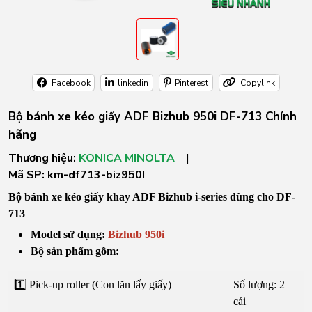
Facebook
linkedin
Pinterest
Copylink
Bộ bánh xe kéo giấy ADF Bizhub 950i DF-713 Chính
hãng
Thương hiệu:
KONICA MINOLTA
|
Mã SP:
km-df713-biz950I
Bộ bánh xe kéo giấy khay ADF Bizhub i-series dùng cho DF-
713
Model sử dụng:
Bizhub 950i
Bộ sản phẩm gồm:
1️⃣ Pick-up roller (Con lăn lấy giấy)
Số lượng: 2
cái