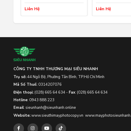
Liên Hệ
Liên Hệ
CÔNG TY TNHH THƯƠNG MẠI SIÊU NHANH
Trụ sở:
44 Ngô Bệ, Phường Tân Bình, TP.Hồ Chí Minh
Mã Số Thuế:
0314207076
Điện thoại:
(028) 665 64 634
-
Fax
:
(028) 665 64 634
Hotline
:
0943 888 223
Email
:
sieunhanh@sieunhanh.online
Website:
www.sieuthimayphotocopy.vn
www.mayphotosieunhanh