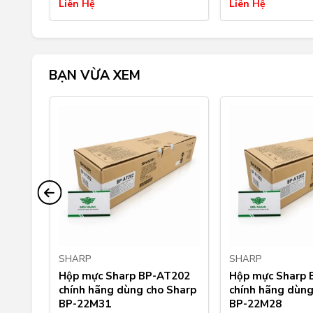
Liên Hệ
Liên Hệ
BẠN VỪA XEM
SHARP
SHARP
opy
Hộp mực Sharp BP-AT202
Hộp mực Sharp 
izhub
chính hãng dùng cho Sharp
chính hãng dùng
BP-22M31
BP-22M28