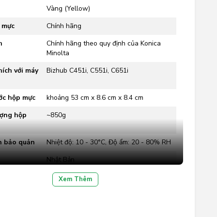
Vàng (Yellow)
p mực
Chính hãng
h
Chính hãng theo quy định của Konica
Minolta
ích với máy
Bizhub C451i, C551i, C651i
ớc hộp mực
khoảng 53 cm x 8.6 cm x 8.4 cm
ượng hộp
~850g
n bảo quản
Nhiệt độ: 10 - 30°C, Độ ẩm: 20 - 80% RH
Nhật Bản
hận chất
ISO 9001, ISO 14001
Xem Thêm