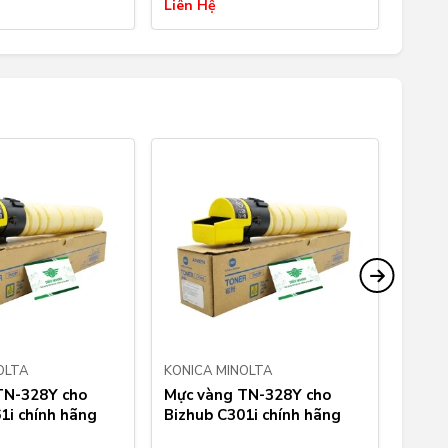
Liên Hệ
Liên 
OLTA
KONICA MINOLTA
KONIC
TN-328Y cho
Mực vàng TN-328Y cho
Mực 
1i chính hãng
Bizhub C301i chính hãng
màu K
C360