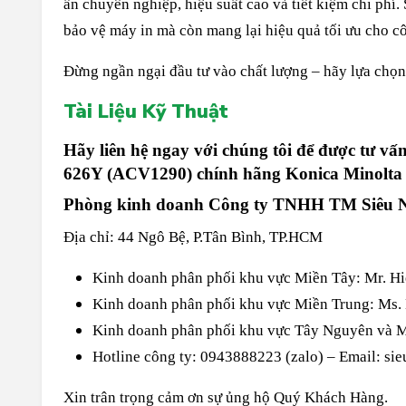
ấn chuyên nghiệp, hiệu suất cao và tiết kiệm chi phí
bảo vệ máy in mà còn mang lại hiệu quả tối ưu cho cô
Đừng ngần ngại đầu tư vào chất lượng – hãy lựa chọ
Tài Liệu Kỹ Thuật
Hãy liên hệ ngay với chúng tôi để được tư 
626Y (
ACV1290
) chính hãng Konica Minolta v
Phòng kinh doanh Công ty TNHH TM Siêu 
Địa chỉ: 44 Ngô Bệ, P.Tân Bình, TP.HCM
Kinh doanh phân phối khu vực Miền Tây: Mr. Hi
Kinh doanh phân phối khu vực Miền Trung: Ms.
Kinh doanh phân phối khu vực Tây Nguyên và M
Hotline công ty: 0943888223 (zalo) – Email:
sie
Xin trân trọng cảm ơn sự ủng hộ Quý Khách Hàng.