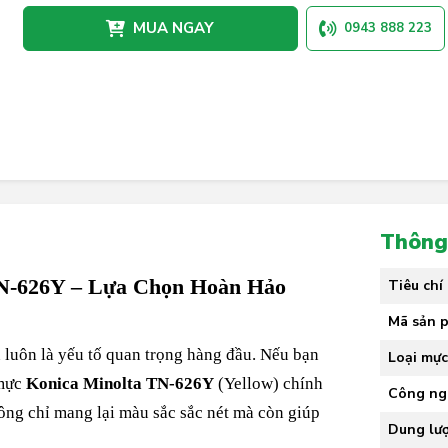
MUA NGAY
0943 888 223
Thông
TN-626Y – Lựa Chọn Hoàn Hảo
Tiêu chí
Mã sản 
n luôn là yếu tố quan trọng hàng đầu. Nếu bạn
Loại mự
 mực
Konica Minolta TN-626Y
(Yellow) chính
Công ng
ông chỉ mang lại màu sắc sắc nét mà còn giúp
Dung lư