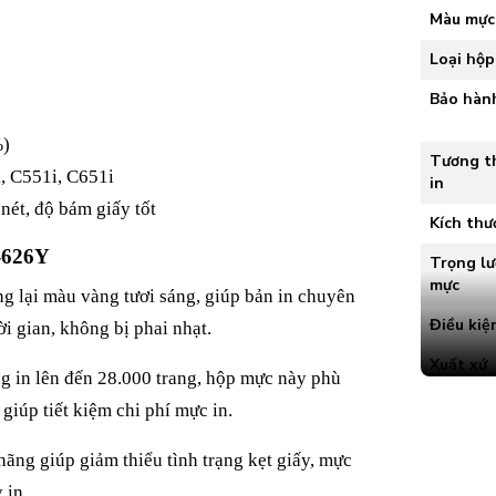
Màu mực
Loại hộ
Bảo hàn
%)
Tương th
, C551i, C651i
in
ét, độ bám giấy tốt
Kích thư
-626Y
Trọng l
mực
 lại màu vàng tươi sáng, giúp bản in chuyên
Điều kiệ
i gian, không bị phai nhạt.
Xuất xứ
ng in lên đến 28.000 trang, hộp mực này phù
Chứng n
giúp tiết kiệm chi phí mực in.
lượng
hãng giúp giảm thiểu tình trạng kẹt giấy, mực
 in.