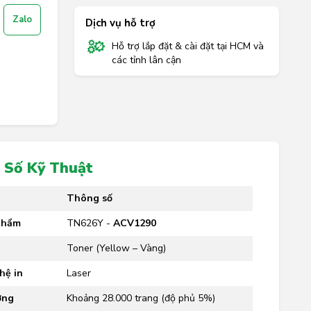
Zalo
Dịch vụ hỗ trợ
Hỗ trợ lắp đặt & cài đặt tại HCM và
các tỉnh lân cận
 Số Kỹ Thuật
Thông số
phẩm
TN626Y -
ACV1290
c
Toner (Yellow – Vàng)
hệ in
Laser
ợng
Khoảng 28.000 trang (độ phủ 5%)