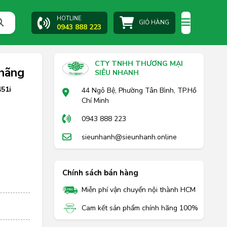
HOTLINE
GIỎ HÀNG
0943 888 223
CTY TNHH THƯƠNG MẠI
 hãng
SIÊU NHANH
51i
44 Ngô Bệ, Phường Tân Bình, TP.Hồ
Chí Minh
0943 888 223
sieunhanh@sieunhanh.online
Chính sách bán hàng
Miễn phí vận chuyển nội thành HCM
Cam kết sản phẩm chính hãng 100%