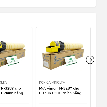
OLTA
KONICA MINOLTA
KONIC
TN-328Y cho
Mực vàng TN-328Y cho
Mực 
1i chính hãng
Bizhub C301i chính hãng
màu K
C360