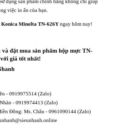
. Sử dụng sản phẩm chính hãng không chỉ giúp
ng việc in ấn của bạn.
n
Konica Minolta TN-626Y
ngay hôm nay!
vấn và đặt mua sản phẩm hộp mực TN-
ới giá tốt nhất!
Nhanh
ên - 0919975514 (Zalo)
 Nhản - 0919974413 (Zalo)
iền Đông: Ms. Châu - 0961090144 (Zalo)
unhanh@sieunhanh.online