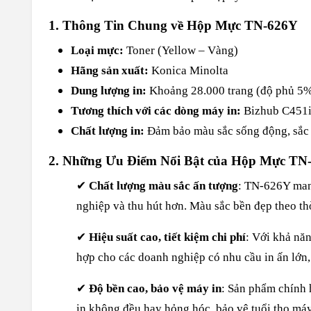
1. Thông Tin Chung về Hộp Mực TN-626Y
Loại mực:
Toner (Yellow – Vàng)
Hãng sản xuất:
Konica Minolta
Dung lượng in:
Khoảng 28.000 trang (độ phủ 5
Tương thích với các dòng máy in:
Bizhub C451i
Chất lượng in:
Đảm bảo màu sắc sống động, sắc n
2. Những Ưu Điểm Nổi Bật của Hộp Mực TN
✔
Chất lượng màu sắc ấn tượng
: TN-626Y mang
nghiệp và thu hút hơn. Màu sắc bền đẹp theo thờ
✔
Hiệu suất cao, tiết kiệm chi phí
: Với khả nă
hợp cho các doanh nghiệp có nhu cầu in ấn lớn, 
✔
Độ bền cao, bảo vệ máy in
: Sản phẩm chính 
in không đều hay hỏng hóc, bảo vệ tuổi thọ máy