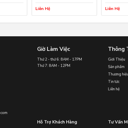
Liên Hệ
Liên Hệ
Giờ Làm Việc
Thông 
Thứ 2 - thứ 6: 8AM - 17PM
Giới Thiệu
Thứ 7: 8AM - 12PM
Sản phẩm
Thương hiệ
Tin tức
Liên hệ
.com
Hỗ Trợ Khách Hàng
Tư Vấn M