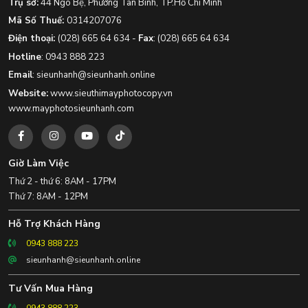
Trụ sở:
44 Ngô Bệ, Phường Tân Bình, TP.Hồ Chí Minh
Mã Số Thuế:
0314207076
Điện thoại:
(028) 665 64 634
-
Fax
:
(028) 665 64 634
Hotline
:
0943 888 223
Email
:
sieunhanh@sieunhanh.online
Website:
www.sieuthimayphotocopy.vn
www.mayphotosieunhanh.com
Giờ Làm Việc
Thứ 2 - thứ 6: 8AM - 17PM
Thứ 7: 8AM - 12PM
Hỗ Trợ Khách Hàng
0943 888 223
sieunhanh@sieunhanh.online
Tư Vấn Mua Hàng